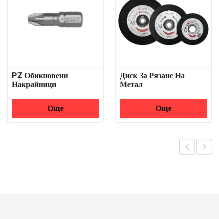
PZ Обикновени
Диск За Рязане На
Накрайници
Метал
Още
Още