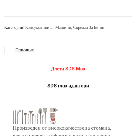
Категории:
Консумативи За Машини
,
Свредла За Бетон
Описание
Длета SDS Max
SDS max адаптори
Произведен от висококачествена стомана,
всеки продукт е оформен като едно парче,