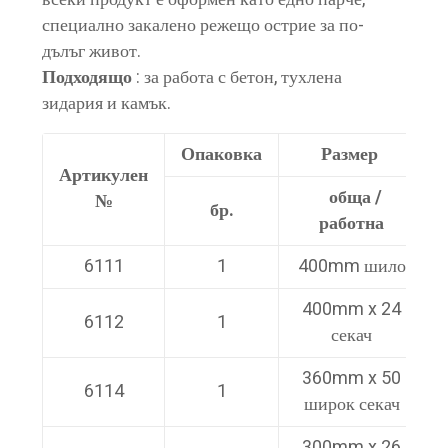
специално закалено режещо острие за по-
дълъг живот.
Подходящо
: за работа с бетон, тухлена
зидария и камък.
Опаковка
Размер
Артикулен
обща /
№
бр.
работна
6111
1
400mm шило
400mm x 24
6112
1
секач
360mm x 50
6114
1
широк секач
300mm x 26