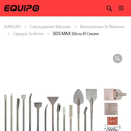
НАЧАЛО
Сапунджиеви Магазин
Консумативи За Машини
Свредла За Бетон
SDS MAX Шила И Секачи