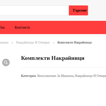
Нас
Контакти
ашини
Накрайници И Отверки
Комплекти Накрайници
Комплекти Накрайници
Категории:
Консумативи За Машини
,
Накрайници И Отвер