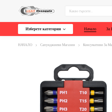
Изберете категория
Начало
За 
НАЧАЛО
Сапунджиеви Магазин
Консумативи За М