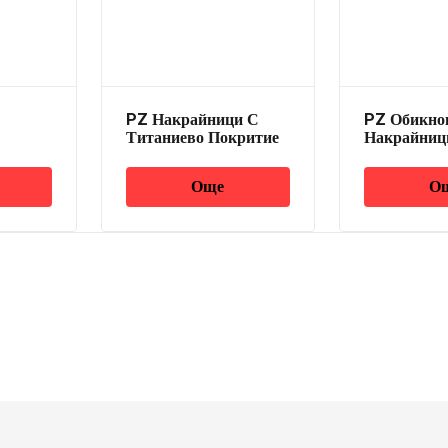
PZ Накрайници С
PZ Обикно
Титаниево Покритие
Накрайниц
Още
О