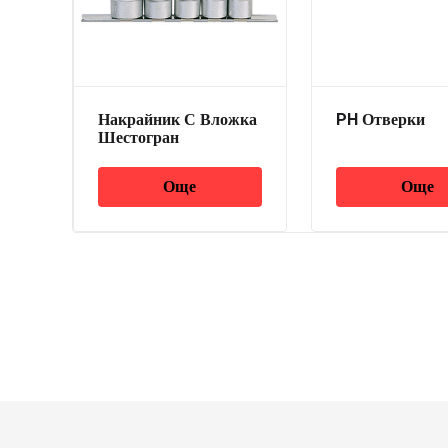
Накрайник С Вложка
PH Отверки
Шестогран
Още
Още