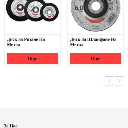
Диск За Рязане На
Диск За Шлайфане На
Метал
Метал
Още
Още
За Нас