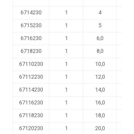
6714230
1
4
230/
6715230
1
5
230/
6716230
1
6,0
230/
6718230
1
8,0
230/
67110230
1
10,0
230/
67112230
1
12,0
230/
67114230
1
14,0
230/
67116230
1
16,0
230/
67118230
1
18,0
230/
67120230
1
20,0
230/