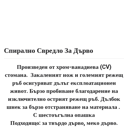
Спирално Свредло За Дърво
Произведен от
хром-ванадиева (CV)
стомана. Закаленият нож и големият режещ
ръб осигуряват дълъг експлоатационен
живот. Бързо пробиване благодарение на
изключително острият режещ ръб.
Дълбок
шнек
за бързо отстраняване на материала .
С шестоъгълна опашка
Подходящо:
за твърдо дърво, меко дърво.