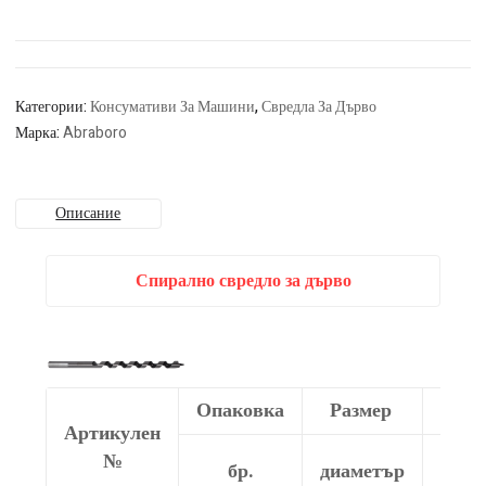
Категории:
Консумативи За Машини
,
Свредла За Дърво
Марка:
Abraboro
Описание
Спирално свредло за дърво
Опаковка
Размер
Раз
Артикулен
общ
№
бр.
диаметър
рабо