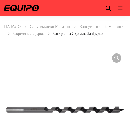
НАЧАЛО
Сапунджиеви Магазин
Консумативи За Машини
Свредла За Дърво
Спирално Свредло За Дърво