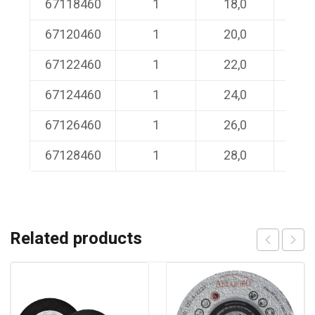
67118460
1
18,0
460/
67120460
1
20,0
460/
67122460
1
22,0
460/
67124460
1
24,0
460/
67126460
1
26,0
460/
67128460
1
28,0
460/
Related products