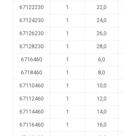
67122230
1
22,0
230/
67124230
1
24,0
230/
67126230
1
26,0
230/
67128230
1
28,0
230/
6716460
1
6,0
460/
6718460
1
8,0
460/
67110460
1
10,0
460/
67112460
1
12,0
460/
67114460
1
14,0
460/
67116460
1
16,0
460/