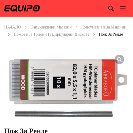
НАЧАЛО
Сапунджиеви Магазин
Консумативи За Машини
Ножове За Триони И Циркулярни Дискове
Нож За Ренде
Нож За Ренде