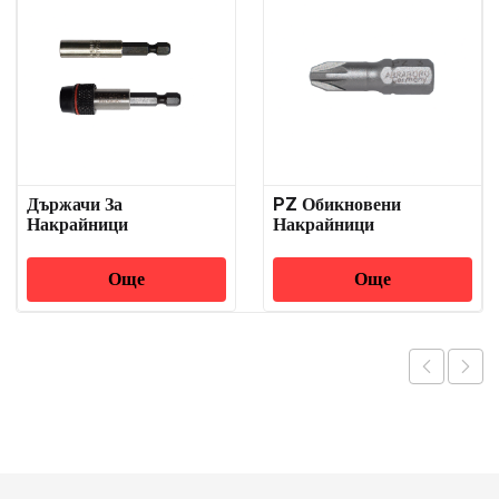
Държачи За
PZ Обикновени
Накрайници
Накрайници
Още
Още