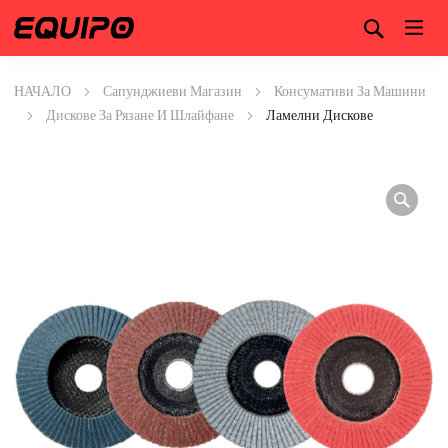
НАЧАЛО
Сапунджиеви Магазин
Консумативи За Машини
Дискове За Рязане И Шлайфане
Ламелни Дискове