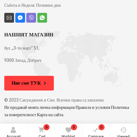
Събота и Неделя: Почивни дни
НАШИЯТ МАГАЗИН
бул. „3-ти март“ 51,
9300 Запад, Добрич
Ние сме ТУК
© 2023 Сапунджиев и Син. Всички права са запазени.
Не продавай моята лична информация Правила и условия Политика
за поверителност Карта на сайта
0
0
0
Account
Cart
Wishlist
Compare
Viewed