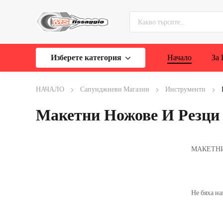
Изберете категория
Начало
За 
НАЧАЛО
Сапунджиеви Магазин
Инструменти
Макетни Ножове И Резци
МАКЕТНИ
Не бяха н