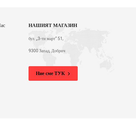
Нас
НАШИЯТ МАГАЗИН
бул. „3-ти март“ 51,
9300 Запад, Добрич
Ние сме ТУК