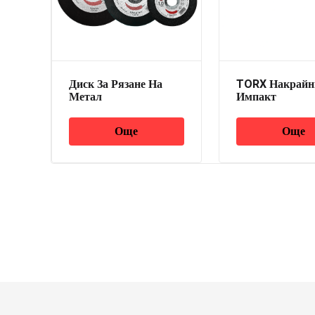
Диск За Рязане На
TORX Накрайн
Метал
Импакт
Още
Още