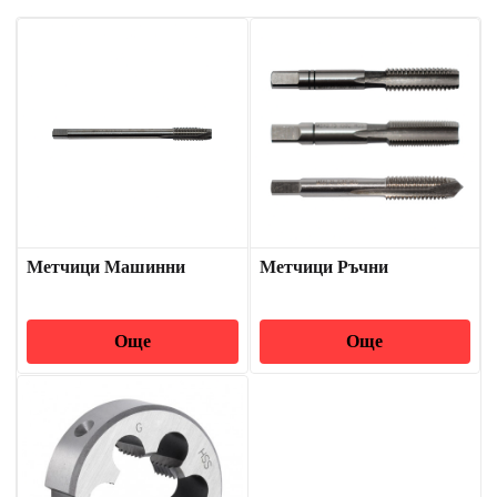
Метчици Машинни
Метчици Ръчни
Още
Още